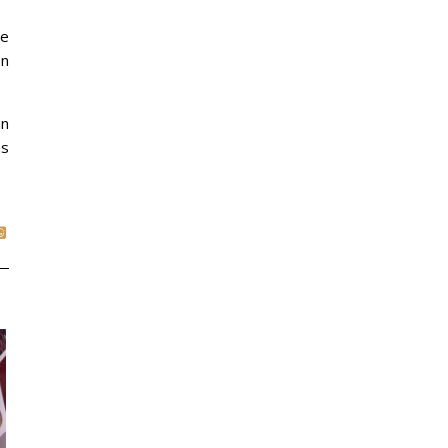
de
ón
án
ás