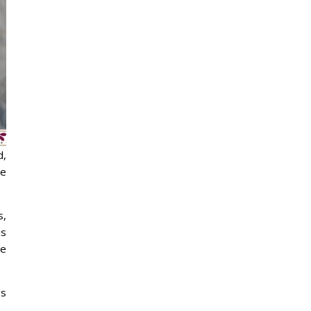
d,
de
s,
is
te
es