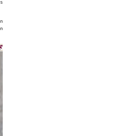
as
en
en