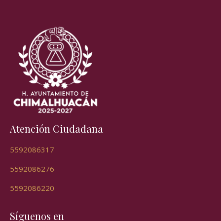
Atención Ciudadana
5592086317
5592086276
5592086220
Síguenos en