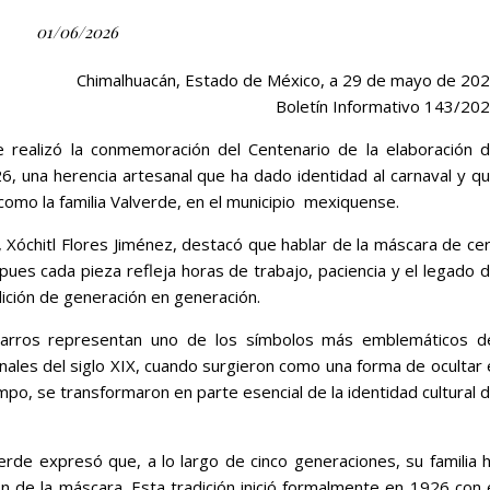
01/06/2026
Chimalhuacán, Estado de México, a 29 de mayo de 20
Boletín Informativo 143/20
, se realizó la conmemoración del Centenario de la elaboración 
 una herencia artesanal que ha dado identidad al carnaval y q
 como la familia Valverde, en el municipio mexiquense.
, Xóchitl Flores Jiménez, destacó que hablar de la máscara de ce
 pues cada pieza refleja horas de trabajo, paciencia y el legado 
dición de generación en generación.
charros representan uno de los símbolos más emblemáticos d
inales del siglo XIX, cuando surgieron como una forma de ocultar 
mpo, se transformaron en parte esencial de la identidad cultural 
rde expresó que, a lo largo de cinco generaciones, su familia 
n de la máscara. Esta tradición inició formalmente en 1926 con 