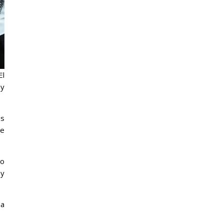
El
oy
ús
te
to
 y
da