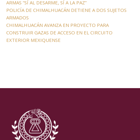
ARMAS “SÍ AL DESARME, SÍ A LA PAZ”
POLICÍA DE CHIMALHUACÁN DETIENE A DOS SUJETOS
ARMADOS
CHIMALHUACÁN AVANZA EN PROYECTO PARA
CONSTRUIR GAZAS DE ACCESO EN EL CIRCUITO
EXTERIOR MEXIQUENSE